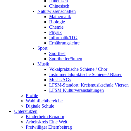
Italienisch
Chinesisch
Naturwissenschaften
Mathematik
Biologie
Chemie
Physik
Informatik/ITG
Ernährungslehre
Sport
Sportfest
Sporthelfer*innen
Musik
Vokalpraktische Schiene / Chor
Instrumentalpraktische Schiene / Bläser
Musik-AGs
LFSM-Standort: Kreismusikschule Viersen
LFSM-Kulturveranstaltungen
Profile
Wahlpflichtbereiche
Digitale Schule
Unterstützen
Kinderheim Ecuador
Arbeitskreis Eine Welt
Freiwilliger Elternbeitrag