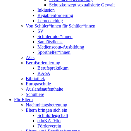
Schutzkonzept sexualisierte Gewalt
Inklusion
Begabtenförderung
Lerncoaching
Von Schüler*innen für Schüler*innen
SV
Schülertutor*innen
Sanitätsdienst
Medienscout-Ausbildung
Sporthelfer*innen
AGs
Berufsorientierung
Berufspraktikum
KAoA
Bibliothek
Europaschule
Auslandsaufenthalte
Schultiere
Für Eltern
Nachmittagsbetreuung
Eltern bringen sich ein
Schulpflegschaft
eduKATHio
Förderverein