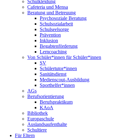
Schulkleidung
Cafeteria und Mensa
Beratung und Betreuung
Psychosoziale Beratung
Schulsozialarbeit
Schulseelsorge
Prävention
Inklusion
Begabtenförderung
Lerncoaching
Von Schüler*innen für Schüler*innen
SV
Schülertutor*innen
Sanitätsdienst
Medienscout-Ausbildung
Sporthelfer*innen
AGs
Berufsorientierung
Berufspraktikum
KAoA
Bibliothek
Europaschule
Auslandsaufenthalte
Schultiere
Für Eltern