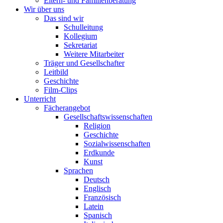
Eltern- und Familienberatung
Wir über uns
Das sind wir
Schulleitung
Kollegium
Sekretariat
Weitere Mitarbeiter
Träger und Gesellschafter
Leitbild
Geschichte
Film-Clips
Unterricht
Fächerangebot
Gesellschaftswissenschaften
Religion
Geschichte
Sozialwissenschaften
Erdkunde
Kunst
Sprachen
Deutsch
Englisch
Französisch
Latein
Spanisch