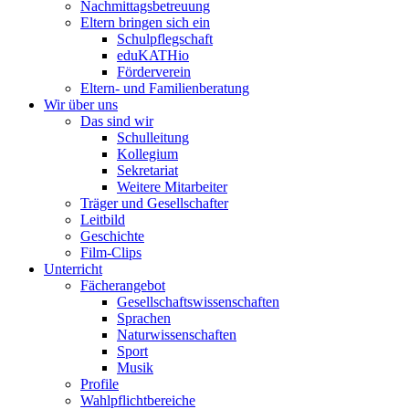
Nachmittagsbetreuung
Eltern bringen sich ein
Schulpflegschaft
eduKATHio
Förderverein
Eltern- und Familienberatung
Wir über uns
Das sind wir
Schulleitung
Kollegium
Sekretariat
Weitere Mitarbeiter
Träger und Gesellschafter
Leitbild
Geschichte
Film-Clips
Unterricht
Fächerangebot
Gesellschaftswissenschaften
Sprachen
Naturwissenschaften
Sport
Musik
Profile
Wahlpflichtbereiche