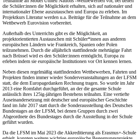
Teilnahme an Model United Nations -Wettbewerben vor, bei denen
die Schüler:innen die Möglichkeit erhalten, sich auf nationaler und
internationaler Ebene auszutauschen und Europa zu erleben. Im
Projektkurs Literatur werden u.a. Beiträge für die Teilnahme an dem
Wettbewerb Eurovision vorbereitet.
Außerhalb des Unterrichts gibt es die Möglichkeit, an
projektorientierten Austauschen mit Schüler*innen aus anderen
europäischen Ländern wie Frankreich, Spanien oder Polen
teilzunehmen. Durch die alljährlich stattfindende mehrtägige Fahrt
nach Brüssel wird es den Schüler:innen ermöglicht, Europa zu
erleben indem sie europäische Institutionen vor Ort kennen lernen.
Neben diesen regelmäßig stattfindenden Wettbewerben, Fahrten und
Projekten finden immer wieder Sonderveranstaltungen an der LFSM
statt, die dem Europagedanken Rechnung tragen. So wurde im Jahr
2013 eine Romfahrt durchgeführt, an der die gesamte Schule
anlässlich ihres 125ig-jährigen Bestehens teilnahm. Eine vertiefte
Auseinandersetzung mit deutscher und europäischer Geschichte
fand im Jahr 2017 statt durch die Sonderausstellung des Deutsches
Bundestages an der LFSM, bei denen Gruppen durch zwei
Abgeordnete des Bundestages durch die Ausstellung in der Schule
geführt wurden.
Da die LFSM im Mai 2023 die Akkreditierung als Erasmus+-Schule
erhielt, konnten weitere wichtige europäische Begegnungsprojekte,