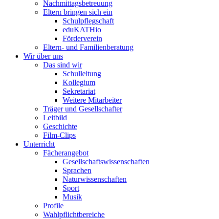
Nachmittagsbetreuung
Eltern bringen sich ein
Schulpflegschaft
eduKATHio
Förderverein
Eltern- und Familienberatung
Wir über uns
Das sind wir
Schulleitung
Kollegium
Sekretariat
Weitere Mitarbeiter
Träger und Gesellschafter
Leitbild
Geschichte
Film-Clips
Unterricht
Fächerangebot
Gesellschaftswissenschaften
Sprachen
Naturwissenschaften
Sport
Musik
Profile
Wahlpflichtbereiche