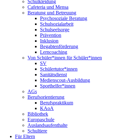
Schulkleidung
Cafeteria und Mensa
Beratung und Betreuung
Psychosoziale Beratung
Schulsozialarbeit
Schulseelsorge
Prävention
Inklusion
Begabtenförderung
Lerncoaching
Von Schüler*innen für Schüler*innen
SV
Schülertutor*innen
Sanitätsdienst
Medienscout-Ausbildung
Sporthelfer*innen
AGs
Berufsorientierung
Berufspraktikum
KAoA
Bibliothek
Europaschule
Auslandsaufenthalte
Schultiere
Für Eltern