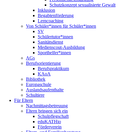
Schutzkonzept sexualisierte Gewalt
Inklusion
Begabtenförderung
Lerncoaching
Von Schüler*innen für Schüler*innen
SV
Schülertutor*innen
Sanitätsdienst
Medienscout-Ausbildung
Sporthelfer*innen
AGs
Berufsorientierung
Berufspraktikum
KAoA
Bibliothek
Europaschule
Auslandsaufenthalte
Schultiere
Für Eltern
Nachmittagsbetreuung
Eltern bringen sich ein
Schulpflegschaft
eduKATHio
Förderverein