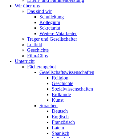
Eltern- und Familienberatung
Wir über uns
Das sind wir
Schulleitung
Kollegium
Sekretariat
Weitere Mitarbeiter
Träger und Gesellschafter
Leitbild
Geschichte
Film-Clips
Unterricht
Fächerangebot
Gesellschaftswissenschaften
Religion
Geschichte
Sozialwissenschaften
Erdkunde
Kunst
Sprachen
Deutsch
Englisch
Französisch
Latein
Spanisch