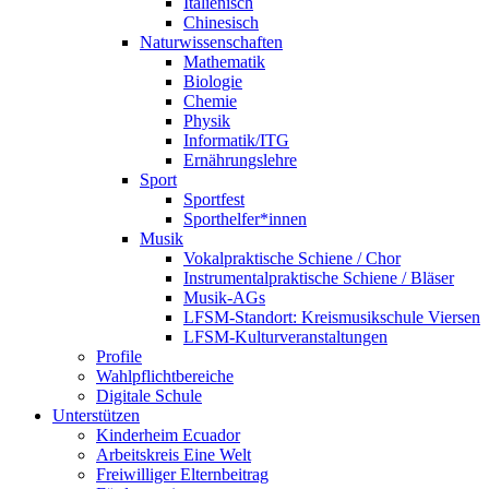
Italienisch
Chinesisch
Naturwissenschaften
Mathematik
Biologie
Chemie
Physik
Informatik/ITG
Ernährungslehre
Sport
Sportfest
Sporthelfer*innen
Musik
Vokalpraktische Schiene / Chor
Instrumentalpraktische Schiene / Bläser
Musik-AGs
LFSM-Standort: Kreismusikschule Viersen
LFSM-Kulturveranstaltungen
Profile
Wahlpflichtbereiche
Digitale Schule
Unterstützen
Kinderheim Ecuador
Arbeitskreis Eine Welt
Freiwilliger Elternbeitrag