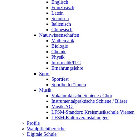
Englisch
Französisch
Latein
Spanisch
Italienisch
Chinesisch
Naturwissenschaften
Mathematik
Biologie
Chemie
Physik
Informatik/ITG
Ernährungslehre
Sport
Sportfest
Sporthelfer*innen
Musik
Vokalpraktische Schiene / Chor
Instrumentalpraktische Schiene / Bläser
Musik-AGs
LFSM-Standort: Kreismusikschule Viersen
LFSM-Kulturveranstaltungen
Profile
Wahlpflichtbereiche
Digitale Schule