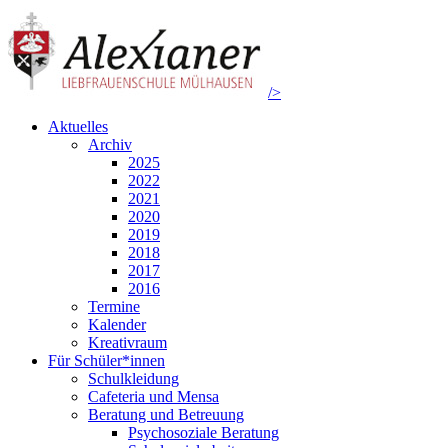
/>
Aktuelles
Archiv
2025
2022
2021
2020
2019
2018
2017
2016
Termine
Kalender
Kreativraum
Für Schüler*innen
Schulkleidung
Cafeteria und Mensa
Beratung und Betreuung
Psychosoziale Beratung