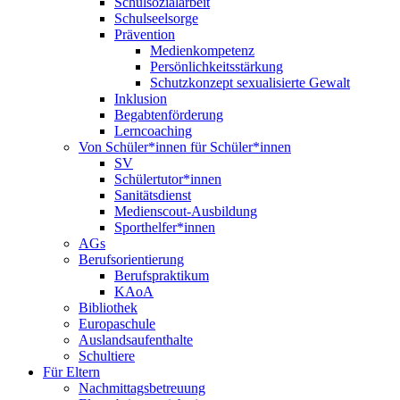
Schulsozialarbeit
Schulseelsorge
Prävention
Medienkompetenz
Persönlichkeitsstärkung
Schutzkonzept sexualisierte Gewalt
Inklusion
Begabtenförderung
Lerncoaching
Von Schüler*innen für Schüler*innen
SV
Schülertutor*innen
Sanitätsdienst
Medienscout-Ausbildung
Sporthelfer*innen
AGs
Berufsorientierung
Berufspraktikum
KAoA
Bibliothek
Europaschule
Auslandsaufenthalte
Schultiere
Für Eltern
Nachmittagsbetreuung