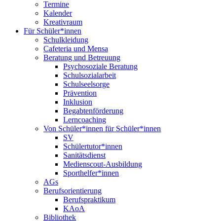
Termine
Kalender
Kreativraum
Für Schüler*innen
Schulkleidung
Cafeteria und Mensa
Beratung und Betreuung
Psychosoziale Beratung
Schulsozialarbeit
Schulseelsorge
Prävention
Inklusion
Begabtenförderung
Lerncoaching
Von Schüler*innen für Schüler*innen
SV
Schülertutor*innen
Sanitätsdienst
Medienscout-Ausbildung
Sporthelfer*innen
AGs
Berufsorientierung
Berufspraktikum
KAoA
Bibliothek