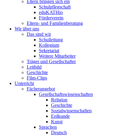
Eltern bringen sich ein
Schulpflegschaft
eduKATHio
Förderverein
Eltern- und Familienberatung
Wir über uns
Das sind wir
Schulleitung
Kollegium
Sekretariat
Weitere Mitarbeiter
Träger und Gesellschafter
Leitbild
Geschichte
Film-Clips
Unterricht
Fächerangebot
Gesellschaftswissenschaften
Religion
Geschichte
Sozialwissenschaften
Erdkunde
Kunst
Sprachen
Deutsch