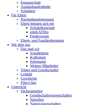
Europaschule
Auslandsaufenthalte
Schultiere
Für Eltern
Nachmittagsbetreuung
Eltern bringen sich ein
Schulpflegschaft
eduKATHio
Förderverein
Eltern- und Familienberatung
Wir über uns
Das sind wir
Schulleitung
Kollegium
Sekretariat
Weitere Mitarbeiter
Träger und Gesellschafter
Leitbild
Geschichte
Film-Clips
Unterricht
Fächerangebot
Gesellschaftswissenschaften
Sprachen
Naturwissenschaften