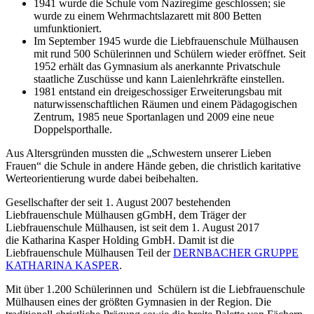
1941 wurde die Schule vom Naziregime geschlossen; sie
wurde zu einem Wehrmachtslazarett mit 800 Betten
umfunktioniert.
Im September 1945 wurde die Liebfrauenschule Mülhausen
mit rund 500 Schülerinnen und Schülern wieder eröffnet. Seit
1952 erhält das Gymnasium als anerkannte Privatschule
staatliche Zuschüsse und kann Laienlehrkräfte einstellen.
1981 entstand ein dreigeschossiger Erweiterungsbau mit
naturwissenschaftlichen Räumen und einem Pädagogischen
Zentrum, 1985 neue Sportanlagen und 2009 eine neue
Doppelsporthalle.
Aus Altersgründen mussten die „Schwestern unserer Lieben
Frauen“ die Schule in andere Hände geben, die christlich karitative
Werteorientierung wurde dabei beibehalten.
Gesellschafter der seit 1. August 2007 bestehenden
Liebfrauenschule Mülhausen gGmbH, dem Träger der
Liebfrauenschule Mülhausen, ist seit dem 1. August 2017
die Katharina Kasper Holding GmbH. Damit ist die
Liebfrauenschule Mülhausen Teil der
DERNBACHER GRUPPE
KATHARINA KASPER
.
Mit über 1.200 Schülerinnen und Schülern ist die Liebfrauenschule
Mülhausen eines der größten Gymnasien in der Region. Die