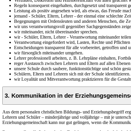
Vertrauen, Diskretion und Hilfsbereitschaft von allen geachtet 
Regeln konsequent eingehalten, durchgesetzt und transparent 
Leistung als positiv angesehen wird, als etwas, das Freude mac
jemand - Schüler, Eltern, Lehrer - der einmal eine schlechte Ze
Begegnungen mit Ordensleuten und anderen Menschen, die Zeug
wir uns verantwortungsvoll gegenüber Sachgegenständen zeige
wir miteinander, nicht übereinander sprechen.
wir - Schüler, Eltern, Lehrer - Verantwortung miteinander teilen
Verantwortung eingefordert wird, Lasten, Rechte und Pflichten
Entscheidungen transparent für alle vorbereitet, getroffen und
wir fürsorglich miteinander umgehen.
Lehrer professionell arbeiten, z. B. Lehrpläne einhalten, Fortb
reger Austausch zwischen Lehrern und Eltern auf allen Ebenen 
unsere Schule durch saubere, funktionstüchtige und schön gesta
Schülern, Eltern und Lehrern sich mit der Schule identifizieren.
wir Loyalität und Mitverantwortung praktizieren für die Gestal
3. Kommunikation in der Erziehungsgemeins
Aus dem personalen christlichen Bildungs- und Erziehungsbegriff erg
Lehrern und Schüler – minderjährige und volljährige – mit je unter
Erziehungsgemeinschaft kann nur gut gelingen, wenn die Kommunikatio