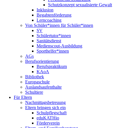
Schutzkonzept sexualisierte Gewalt
Inklusion
Begabtenförderung
Lerncoaching
Von Schüler*innen für Schüler*innen
SV
Schülertutor*innen
Sanitätsdienst
Medienscout-Ausbildung
Sporthelfer*innen
AGs
Berufsorientierung
Berufspraktikum
KAoA
Bibliothek
Europaschule
Auslandsaufenthalte
Schultiere
Für Eltern
Nachmittagsbetreuung
Eltern bringen sich ein
Schulpflegschaft
eduKATHio
Förderverein