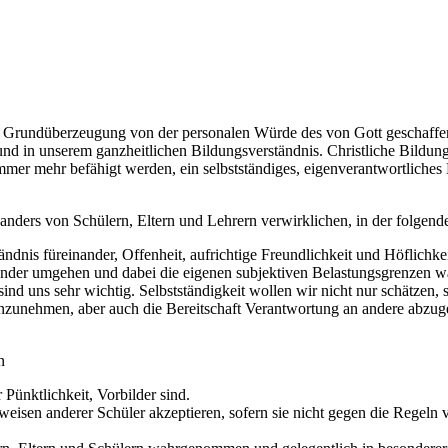
die Grundüberzeugung von der personalen Würde des von Gott geschaff
 in unserem ganzheitlichen Bildungsverständnis. Christliche Bildung 
immer mehr befähigt werden, ein selbstständiges, eigenverantwortliche
anders von Schülern, Eltern und Lehrern verwirklichen, in der folgen
tändnis füreinander, Offenheit, aufrichtige Freundlichkeit und Höflichk
nander umgehen und dabei die eigenen subjektiven Belastungsgrenzen 
sind uns sehr wichtig. Selbstständigkeit wollen wir nicht nur schätzen,
 anzunehmen, aber auch die Bereitschaft Verantwortung an andere abzu
n
Pünktlichkeit, Vorbilder sind.
eisen anderer Schüler akzeptieren, sofern sie nicht gegen die Regeln 