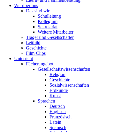
Eltern- und Familienberatung
Wir über uns
Das sind wir
Schulleitung
Kollegium
Sekretariat
Weitere Mitarbeiter
Träger und Gesellschafter
Leitbild
Geschichte
Film-Clips
Unterricht
Fächerangebot
Gesellschaftswissenschaften
Religion
Geschichte
Sozialwissenschaften
Erdkunde
Kunst
Sprachen
Deutsch
Englisch
Französisch
Latein
Spanisch