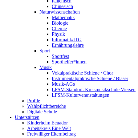
Italienisch
Chinesisch
Naturwissenschaften
Mathematik
Biologie
Chemie
Physik
Informatik/ITG
Ernährungslehre
Sport
Sportfest
Sporthelfer*innen
Musik
Vokalpraktische Schiene / Chor
Instrumentalpraktische Schiene / Bläser
Musik-AGs
LFSM-Standort: Kreismusikschule Viersen
LFSM-Kulturveranstaltungen
Profile
Wahlpflichtbereiche
Digitale Schule
Unterstützen
Kinderheim Ecuador
Arbeitskreis Eine Welt
Freiwilliger Elternbeitrag