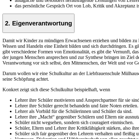
alltägliche und besonders herausragende Leistungen von Lehr
das persönliche Gespräch Ort von Lob, Kritik und Akzeptanz is
2. Eigenverantwortung
Damit wir Kinder zu mündigen Erwachsenen erziehen und bilden zu kö
Wissen und Handeln eine Einheit bilden und sich durchdringen. Es gib
gibt verschiedene Formen von Emotionalität, es gibt die Vernunft, d
der jungen Menschen ansprechen und zur Synthese bringen im Ziel der
Verantwortung vor sich selbst, den Mitmenschen, der Welt und vor Go
Darum wollen wir eine Schulkultur an der Liebfrauenschule Mülhausen,
seine Schöpfung achtet.
Konkret zeigt sich diese Schulkultur beispielhaft, wenn
Lehrer ihre Schüler motivieren und Ansprechpartner für sie sin
Lehrer ihre Schüler gerecht behandeln und faire Noten erteilen.
Lehrer als Vorbild für die Schülerinnen und Schüler da sind.
Lehrer ihre „Macht“ gegenüber Schülern und Eltern nie ausnut
Schüler nicht wegsehen, sondern sich couragiert einmischen.
Schüler, Eltern und Lehrer ihre Kritikfähigkeit stärken, also 
Schüler sich fair gegenüber den Lehrern verhalten und fleißig u