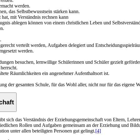
werden.
gemacht werden.
hen, das Selbstbewusstsein stärken kann.
it hat, mit Verständnis rechnen kann
nis ablegen können von einem christlichen Leben und Selbstverständ
n.
.
 gerecht verteilt werden, Aufgaben delegiert und Entscheidungsspielr
 umgesetzt werden.
ildungen besuchen, lernwillige Schülerinnen und Schüler gezielt geförde
herrscht.
ltete Räumlichkeiten ein angenehmer Aufenthaltsort ist.
tung der gesamten Schule, für das Wohl aller, nicht nur für das eigene 
chaft
ibt sich das Verständnis der Erziehungsgemeinschaft von Eltern, Lehr
schiedlichen Rollen und Aufgaben gemeinsam an der Erziehung und Bild
n unter allen beteiligten Personen gut gelingt.
[4]