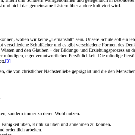
ern, Eltern und Schülern wahrgenommen und gelegentlich in besonder
t und nicht das gemeinsame Lästern über andere kultiviert wird.
nnen, wollen wir keine „Lernanstalt“ sein. Unsere Schule soll ein le
t verschiedene Schulfächer und es gibt verschiedene Formen des Denkens 
as Wissen und den Glauben – der Bildungs- und Erziehungsprozess an de
 mündigen, eigenverantwortlichen Persönlichkeit. Die mündige Persönli
tt.
[3]
 die von christlicher Nächstenliebe geprägt ist und die den Menschen 
d
zen, sondern immer zu deren Wohl nutzen.
ihre Fähigkeit üben, Kritik zu üben und annehmen zu können.
nd ordentlich arbeiten.