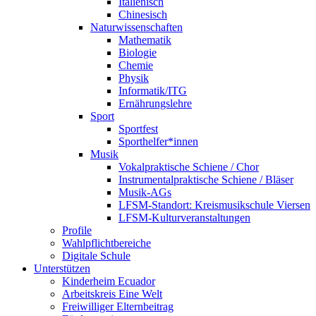
Italienisch
Chinesisch
Naturwissenschaften
Mathematik
Biologie
Chemie
Physik
Informatik/ITG
Ernährungslehre
Sport
Sportfest
Sporthelfer*innen
Musik
Vokalpraktische Schiene / Chor
Instrumentalpraktische Schiene / Bläser
Musik-AGs
LFSM-Standort: Kreismusikschule Viersen
LFSM-Kulturveranstaltungen
Profile
Wahlpflichtbereiche
Digitale Schule
Unterstützen
Kinderheim Ecuador
Arbeitskreis Eine Welt
Freiwilliger Elternbeitrag