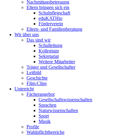
Nachmittagsbetreuung
Eltern bringen sich ein
Schulpflegschaft
eduKATHio
Förderverein
Eltern- und Familienberatung
Wir über uns
Das sind wir
Schulleitung
Kollegium
Sekretariat
Weitere Mitarbeiter
Träger und Gesellschafter
Leitbild
Geschichte
Film-Clips
Unterricht
Fächerangebot
Gesellschaftswissenschaften
Sprachen
Naturwissenschaften
Sport
Musik
Profile
Wahlpflichtbereiche