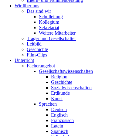
Eltern- und Familienberatung
Wir über uns
Das sind wir
Schulleitung
Kollegium
Sekretariat
Weitere Mitarbeiter
Träger und Gesellschafter
Leitbild
Geschichte
Film-Clips
Unterricht
Fächerangebot
Gesellschaftswissenschaften
Religion
Geschichte
Sozialwissenschaften
Erdkunde
Kunst
Sprachen
Deutsch
Englisch
Französisch
Latein
Spanisch