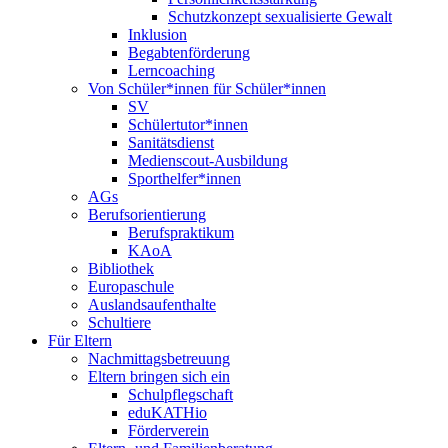
Schutzkonzept sexualisierte Gewalt
Inklusion
Begabtenförderung
Lerncoaching
Von Schüler*innen für Schüler*innen
SV
Schülertutor*innen
Sanitätsdienst
Medienscout-Ausbildung
Sporthelfer*innen
AGs
Berufsorientierung
Berufspraktikum
KAoA
Bibliothek
Europaschule
Auslandsaufenthalte
Schultiere
Für Eltern
Nachmittagsbetreuung
Eltern bringen sich ein
Schulpflegschaft
eduKATHio
Förderverein