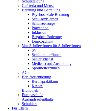
Schulkleidung
Cafeteria und Mensa
Beratung und Betreuung
Psychosoziale Beratung
Schulsozialarbeit
Schulseelsorge
Prävention
Inklusion
Begabtenförderung
Lerncoaching
Von Schüler*innen für Schüler*innen
SV
Schülertutor*innen
Sanitätsdienst
Medienscout-Ausbildung
Sporthelfer*innen
AGs
Berufsorientierung
Berufspraktikum
KAoA
Bibliothek
Europaschule
Auslandsaufenthalte
Schultiere
Für Eltern