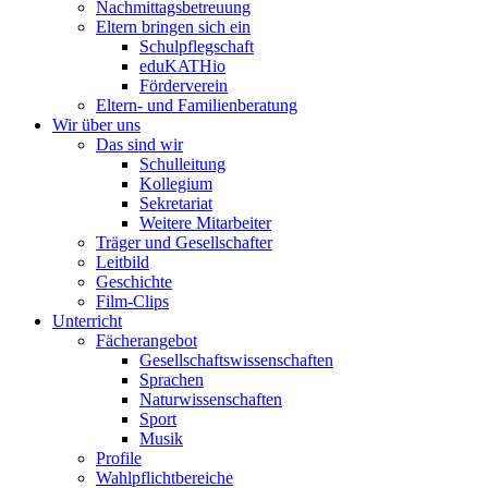
Nachmittagsbetreuung
Eltern bringen sich ein
Schulpflegschaft
eduKATHio
Förderverein
Eltern- und Familienberatung
Wir über uns
Das sind wir
Schulleitung
Kollegium
Sekretariat
Weitere Mitarbeiter
Träger und Gesellschafter
Leitbild
Geschichte
Film-Clips
Unterricht
Fächerangebot
Gesellschaftswissenschaften
Sprachen
Naturwissenschaften
Sport
Musik
Profile
Wahlpflichtbereiche