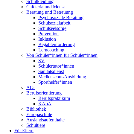
Schulkleidung
Cafeteria und Mensa
Beratung und Betreuung
Psychosoziale Beratung
Schulsozialarbeit
Schulseelsorge
Prävention
Inklusion
Begabtenförderung
Lerncoaching
Von Schüler*innen für Schüler*innen
SV
Schülertutor*innen
Sanitätsdienst
Medienscout-Ausbildung
Sporthelfer*innen
AGs
Berufsorientierung
Berufspraktikum
KAoA
Bibliothek
Europaschule
Auslandsaufenthalte
Schultiere
Für Eltern