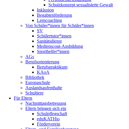
Schutzkonzept sexualisierte Gewalt
Inklusion
Begabtenförderung
Lerncoaching
Von Schüler*innen für Schüler*innen
SV
Schülertutor*innen
Sanitätsdienst
Medienscout-Ausbildung
Sporthelfer*innen
AGs
Berufsorientierung
Berufspraktikum
KAoA
Bibliothek
Europaschule
Auslandsaufenthalte
Schultiere
Für Eltern
Nachmittagsbetreuung
Eltern bringen sich ein
Schulpflegschaft
eduKATHio
Förderverein