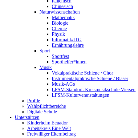
Italienisch
Chinesisch
Naturwissenschaften
Mathematik
Biologie
Chemie
Physik
Informatik/ITG
Ernährungslehre
Sport
Sportfest
Sporthelfer*innen
Musik
Vokalpraktische Schiene / Chor
Instrumentalpraktische Schiene / Bläser
Musik-AGs
LFSM-Standort: Kreismusikschule Viersen
LFSM-Kulturveranstaltungen
Profile
Wahlpflichtbereiche
Digitale Schule
Unterstützen
Kinderheim Ecuador
Arbeitskreis Eine Welt
Freiwilliger Elternbeitrag