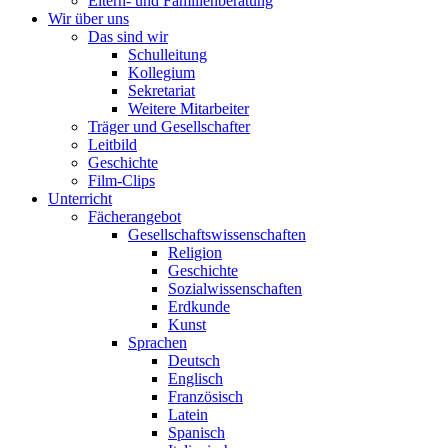
Eltern- und Familienberatung
Wir über uns
Das sind wir
Schulleitung
Kollegium
Sekretariat
Weitere Mitarbeiter
Träger und Gesellschafter
Leitbild
Geschichte
Film-Clips
Unterricht
Fächerangebot
Gesellschaftswissenschaften
Religion
Geschichte
Sozialwissenschaften
Erdkunde
Kunst
Sprachen
Deutsch
Englisch
Französisch
Latein
Spanisch