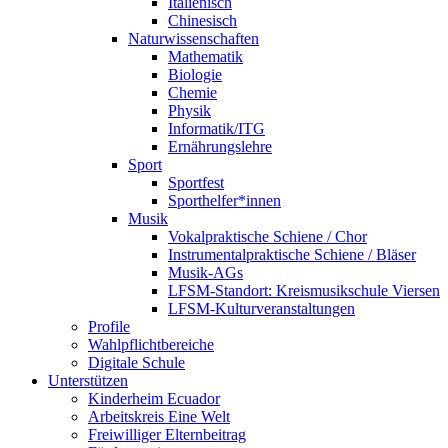
Italienisch
Chinesisch
Naturwissenschaften
Mathematik
Biologie
Chemie
Physik
Informatik/ITG
Ernährungslehre
Sport
Sportfest
Sporthelfer*innen
Musik
Vokalpraktische Schiene / Chor
Instrumentalpraktische Schiene / Bläser
Musik-AGs
LFSM-Standort: Kreismusikschule Viersen
LFSM-Kulturveranstaltungen
Profile
Wahlpflichtbereiche
Digitale Schule
Unterstützen
Kinderheim Ecuador
Arbeitskreis Eine Welt
Freiwilliger Elternbeitrag