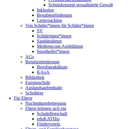
Schutzkonzept sexualisierte Gewalt
Inklusion
Begabtenförderung
Lerncoaching
Von Schüler*innen für Schüler*innen
SV
Schülertutor*innen
Sanitätsdienst
Medienscout-Ausbildung
Sporthelfer*innen
AGs
Berufsorientierung
Berufspraktikum
KAoA
Bibliothek
Europaschule
Auslandsaufenthalte
Schultiere
Für Eltern
Nachmittagsbetreuung
Eltern bringen sich ein
Schulpflegschaft
eduKATHio
Förderverein