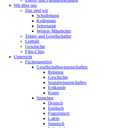
Eltern- und Familienberatung
Wir über uns
Das sind wir
Schulleitung
Kollegium
Sekretariat
Weitere Mitarbeiter
Träger und Gesellschafter
Leitbild
Geschichte
Film-Clips
Unterricht
Fächerangebot
Gesellschaftswissenschaften
Religion
Geschichte
Sozialwissenschaften
Erdkunde
Kunst
Sprachen
Deutsch
Englisch
Französisch
Latein
Spanisch