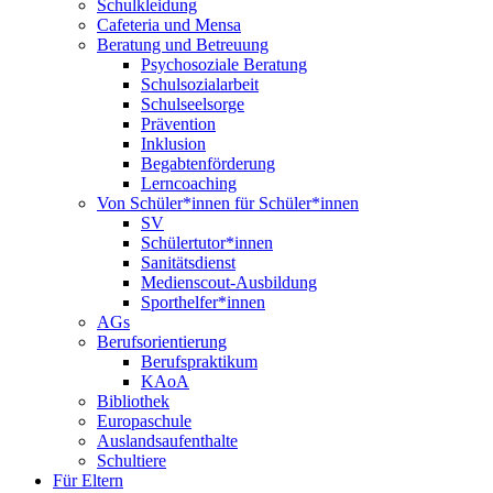
Schulkleidung
Cafeteria und Mensa
Beratung und Betreuung
Psychosoziale Beratung
Schulsozialarbeit
Schulseelsorge
Prävention
Inklusion
Begabtenförderung
Lerncoaching
Von Schüler*innen für Schüler*innen
SV
Schülertutor*innen
Sanitätsdienst
Medienscout-Ausbildung
Sporthelfer*innen
AGs
Berufsorientierung
Berufspraktikum
KAoA
Bibliothek
Europaschule
Auslandsaufenthalte
Schultiere
Für Eltern