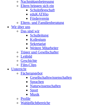
Nachmittagsbetreuung
Eltern bringen sich ein
Schulpflegschaft
eduKATHio
Förderverein
Eltern- und Familienberatung
Wir über uns
Das sind wir
Schulleitung
Kollegium
Sekretariat
Weitere Mitarbeiter
Träger und Gesellschafter
Leitbild
Geschichte
Film-Clips
Unterricht
Fächerangebot
Gesellschaftswissenschaften
Sprachen
Naturwissenschaften
Sport
Musik
Profile
Wahlpflichtbereiche