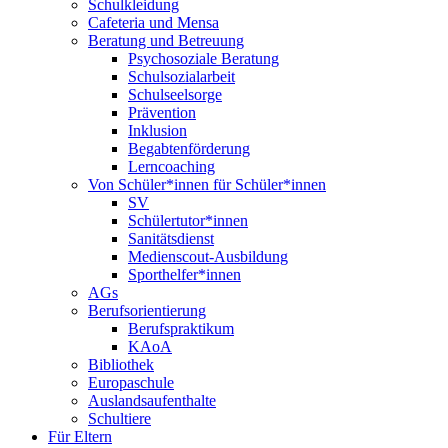
Schulkleidung
Cafeteria und Mensa
Beratung und Betreuung
Psychosoziale Beratung
Schulsozialarbeit
Schulseelsorge
Prävention
Inklusion
Begabtenförderung
Lerncoaching
Von Schüler*innen für Schüler*innen
SV
Schülertutor*innen
Sanitätsdienst
Medienscout-Ausbildung
Sporthelfer*innen
AGs
Berufsorientierung
Berufspraktikum
KAoA
Bibliothek
Europaschule
Auslandsaufenthalte
Schultiere
Für Eltern