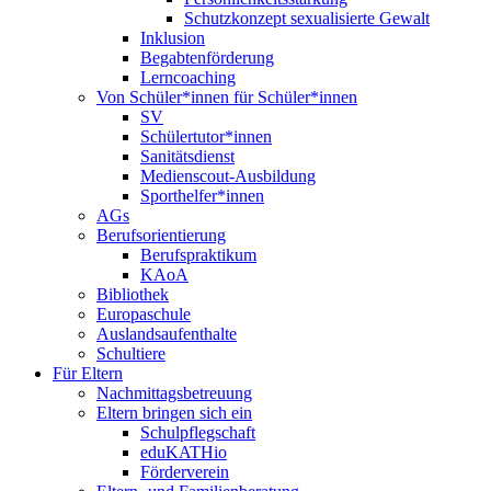
Schutzkonzept sexualisierte Gewalt
Inklusion
Begabtenförderung
Lerncoaching
Von Schüler*innen für Schüler*innen
SV
Schülertutor*innen
Sanitätsdienst
Medienscout-Ausbildung
Sporthelfer*innen
AGs
Berufsorientierung
Berufspraktikum
KAoA
Bibliothek
Europaschule
Auslandsaufenthalte
Schultiere
Für Eltern
Nachmittagsbetreuung
Eltern bringen sich ein
Schulpflegschaft
eduKATHio
Förderverein