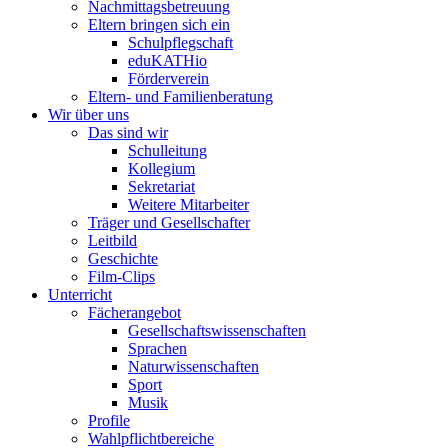
Nachmittagsbetreuung
Eltern bringen sich ein
Schulpflegschaft
eduKATHio
Förderverein
Eltern- und Familienberatung
Wir über uns
Das sind wir
Schulleitung
Kollegium
Sekretariat
Weitere Mitarbeiter
Träger und Gesellschafter
Leitbild
Geschichte
Film-Clips
Unterricht
Fächerangebot
Gesellschaftswissenschaften
Sprachen
Naturwissenschaften
Sport
Musik
Profile
Wahlpflichtbereiche