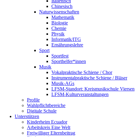
Italienisch
Chinesisch
Naturwissenschaften
Mathematik
Biologie
Chemie
Physik
Informatik/ITG
Ernährungslehre
Sport
Sportfest
Sporthelfer*innen
Musik
Vokalpraktische Schiene / Chor
Instrumentalpraktische Schiene / Bläser
Musik-AGs
LFSM-Standort: Kreismusikschule Viersen
LFSM-Kulturveranstaltungen
Profile
Wahlpflichtbereiche
Digitale Schule
Unterstützen
Kinderheim Ecuador
Arbeitskreis Eine Welt
Freiwilliger Elternbeitrag