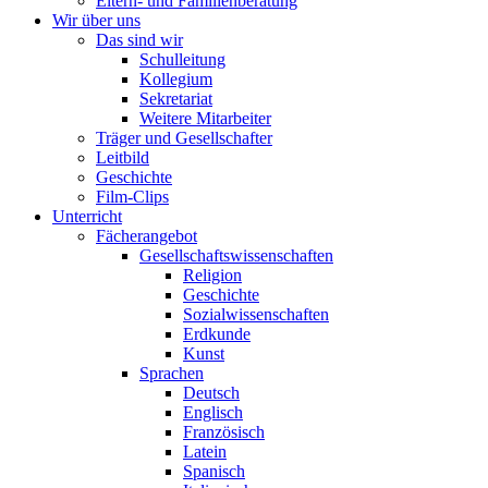
Eltern- und Familienberatung
Wir über uns
Das sind wir
Schulleitung
Kollegium
Sekretariat
Weitere Mitarbeiter
Träger und Gesellschafter
Leitbild
Geschichte
Film-Clips
Unterricht
Fächerangebot
Gesellschaftswissenschaften
Religion
Geschichte
Sozialwissenschaften
Erdkunde
Kunst
Sprachen
Deutsch
Englisch
Französisch
Latein
Spanisch