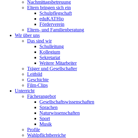
Nachmittagsbetreuung
Eltern bringen sich ein
Schulpflegschaft
eduKATHio
Förderverein
Eltern- und Familienberatung
Wir über uns
Das sind wir
Schulleitung
Kollegium
Sekretariat
Weitere Mitarbeiter
Träger und Gesellschafter
Leitbild
Geschichte
Film-Clips
Unterricht
Fächerangebot
Gesellschaftswissenschaften
Sprachen
Naturwissenschaften
Sport
Musik
Profile
Wahlpflichtbereiche