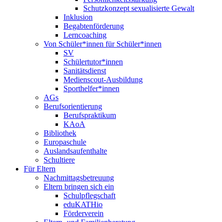
Schutzkonzept sexualisierte Gewalt
Inklusion
Begabtenförderung
Lerncoaching
Von Schüler*innen für Schüler*innen
SV
Schülertutor*innen
Sanitätsdienst
Medienscout-Ausbildung
Sporthelfer*innen
AGs
Berufsorientierung
Berufspraktikum
KAoA
Bibliothek
Europaschule
Auslandsaufenthalte
Schultiere
Für Eltern
Nachmittagsbetreuung
Eltern bringen sich ein
Schulpflegschaft
eduKATHio
Förderverein