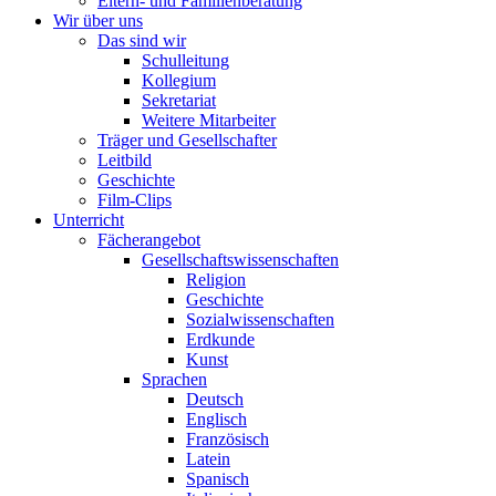
Eltern- und Familienberatung
Wir über uns
Das sind wir
Schulleitung
Kollegium
Sekretariat
Weitere Mitarbeiter
Träger und Gesellschafter
Leitbild
Geschichte
Film-Clips
Unterricht
Fächerangebot
Gesellschaftswissenschaften
Religion
Geschichte
Sozialwissenschaften
Erdkunde
Kunst
Sprachen
Deutsch
Englisch
Französisch
Latein
Spanisch