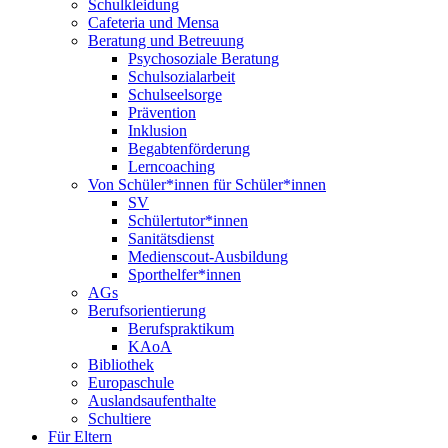
Schulkleidung
Cafeteria und Mensa
Beratung und Betreuung
Psychosoziale Beratung
Schulsozialarbeit
Schulseelsorge
Prävention
Inklusion
Begabtenförderung
Lerncoaching
Von Schüler*innen für Schüler*innen
SV
Schülertutor*innen
Sanitätsdienst
Medienscout-Ausbildung
Sporthelfer*innen
AGs
Berufsorientierung
Berufspraktikum
KAoA
Bibliothek
Europaschule
Auslandsaufenthalte
Schultiere
Für Eltern