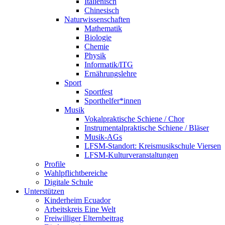
Italienisch
Chinesisch
Naturwissenschaften
Mathematik
Biologie
Chemie
Physik
Informatik/ITG
Ernährungslehre
Sport
Sportfest
Sporthelfer*innen
Musik
Vokalpraktische Schiene / Chor
Instrumentalpraktische Schiene / Bläser
Musik-AGs
LFSM-Standort: Kreismusikschule Viersen
LFSM-Kulturveranstaltungen
Profile
Wahlpflichtbereiche
Digitale Schule
Unterstützen
Kinderheim Ecuador
Arbeitskreis Eine Welt
Freiwilliger Elternbeitrag