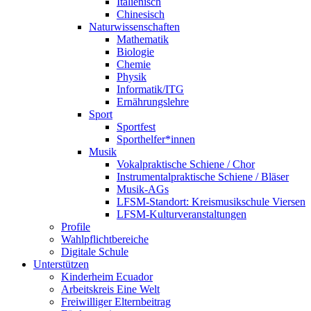
Italienisch
Chinesisch
Naturwissenschaften
Mathematik
Biologie
Chemie
Physik
Informatik/ITG
Ernährungslehre
Sport
Sportfest
Sporthelfer*innen
Musik
Vokalpraktische Schiene / Chor
Instrumentalpraktische Schiene / Bläser
Musik-AGs
LFSM-Standort: Kreismusikschule Viersen
LFSM-Kulturveranstaltungen
Profile
Wahlpflichtbereiche
Digitale Schule
Unterstützen
Kinderheim Ecuador
Arbeitskreis Eine Welt
Freiwilliger Elternbeitrag