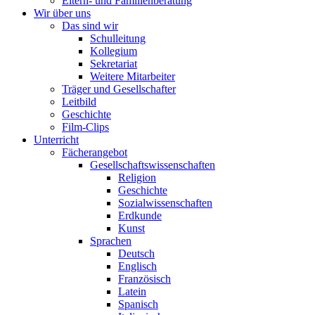
Eltern- und Familienberatung
Wir über uns
Das sind wir
Schulleitung
Kollegium
Sekretariat
Weitere Mitarbeiter
Träger und Gesellschafter
Leitbild
Geschichte
Film-Clips
Unterricht
Fächerangebot
Gesellschaftswissenschaften
Religion
Geschichte
Sozialwissenschaften
Erdkunde
Kunst
Sprachen
Deutsch
Englisch
Französisch
Latein
Spanisch