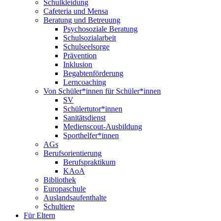
Schulkleidung
Cafeteria und Mensa
Beratung und Betreuung
Psychosoziale Beratung
Schulsozialarbeit
Schulseelsorge
Prävention
Inklusion
Begabtenförderung
Lerncoaching
Von Schüler*innen für Schüler*innen
SV
Schülertutor*innen
Sanitätsdienst
Medienscout-Ausbildung
Sporthelfer*innen
AGs
Berufsorientierung
Berufspraktikum
KAoA
Bibliothek
Europaschule
Auslandsaufenthalte
Schultiere
Für Eltern