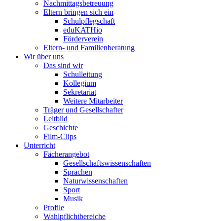
Nachmittagsbetreuung
Eltern bringen sich ein
Schulpflegschaft
eduKATHio
Förderverein
Eltern- und Familienberatung
Wir über uns
Das sind wir
Schulleitung
Kollegium
Sekretariat
Weitere Mitarbeiter
Träger und Gesellschafter
Leitbild
Geschichte
Film-Clips
Unterricht
Fächerangebot
Gesellschaftswissenschaften
Sprachen
Naturwissenschaften
Sport
Musik
Profile
Wahlpflichtbereiche