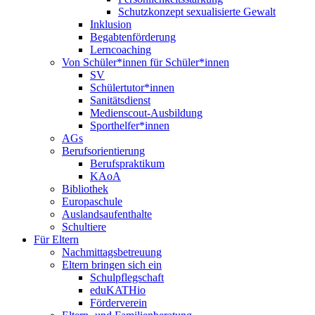
Schutzkonzept sexualisierte Gewalt
Inklusion
Begabtenförderung
Lerncoaching
Von Schüler*innen für Schüler*innen
SV
Schülertutor*innen
Sanitätsdienst
Medienscout-Ausbildung
Sporthelfer*innen
AGs
Berufsorientierung
Berufspraktikum
KAoA
Bibliothek
Europaschule
Auslandsaufenthalte
Schultiere
Für Eltern
Nachmittagsbetreuung
Eltern bringen sich ein
Schulpflegschaft
eduKATHio
Förderverein