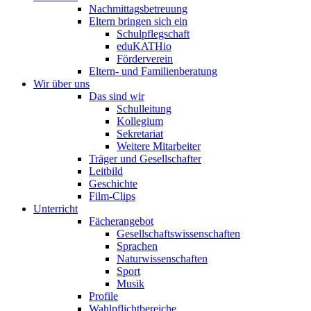
Nachmittagsbetreuung
Eltern bringen sich ein
Schulpflegschaft
eduKATHio
Förderverein
Eltern- und Familienberatung
Wir über uns
Das sind wir
Schulleitung
Kollegium
Sekretariat
Weitere Mitarbeiter
Träger und Gesellschafter
Leitbild
Geschichte
Film-Clips
Unterricht
Fächerangebot
Gesellschaftswissenschaften
Sprachen
Naturwissenschaften
Sport
Musik
Profile
Wahlpflichtbereiche