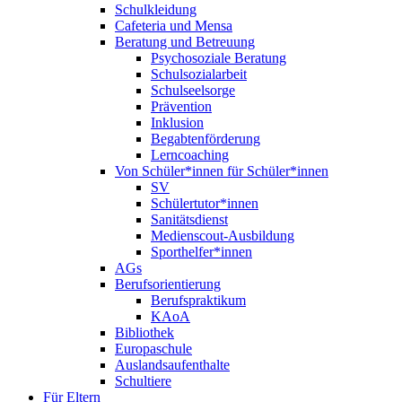
Schulkleidung
Cafeteria und Mensa
Beratung und Betreuung
Psychosoziale Beratung
Schulsozialarbeit
Schulseelsorge
Prävention
Inklusion
Begabtenförderung
Lerncoaching
Von Schüler*innen für Schüler*innen
SV
Schülertutor*innen
Sanitätsdienst
Medienscout-Ausbildung
Sporthelfer*innen
AGs
Berufsorientierung
Berufspraktikum
KAoA
Bibliothek
Europaschule
Auslandsaufenthalte
Schultiere
Für Eltern