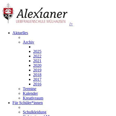
/>
Aktuelles
Archiv
2025
2022
2021
2020
2019
2018
2017
2016
Termine
Kalender
Kreativraum
Für Schüler*innen
Schulkleidung