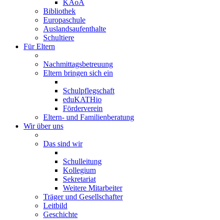
KAoA
Bibliothek
Europaschule
Auslandsaufenthalte
Schultiere
Für Eltern
Nachmittagsbetreuung
Eltern bringen sich ein
Schulpflegschaft
eduKATHio
Förderverein
Eltern- und Familienberatung
Wir über uns
Das sind wir
Schulleitung
Kollegium
Sekretariat
Weitere Mitarbeiter
Träger und Gesellschafter
Leitbild
Geschichte